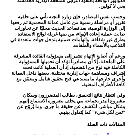
الدواوير الواقعة بالنفوذ الترابي للملحقة الإدارية الخامسة
بحي لا كولين.
وحسب نفس المصادر، فإن زيارة اللجنة تأتي على خلفية
تقرير أو مراسلة رسمية من عامل عمالة المحمدية تم رفعها
إلى الوزارة الوصية، بعد تصاعد الحديث محليًا عن تجاوزات
طالت عملية إعادة الإيواء، من بينها غربلة لوائح الاستفادة
بطرق غير شفافة، واتهامات ضمنية بتدخل جهات متعددة في
التلاعب بالأسماء والملفات.
ورغم أن أصابع الاتهام تشير إلى مسؤولية القائدة المشرفة
على الملحقة، إلا أن مصادرنا تؤكد أن تحميلها المسؤولية
الكاملة فيه نوع من التضحية، إذ أن العملية كانت تحت
إشراف ومساهمة جهات إدارية مختلفة، بعضها داخل العمالة
وأخرى خارجها، ما يستدعي فتح تحقيق شامل ومعمّق مع
كافة الأطراف المعنية.
وفي انتظار نتائج التحقيق، يطالب المتضررون وسكان
مشروع البدر بجماعة بني يخلف بضرورة الاستماع إليهم
بشكل مباشر، للكشف عن حقيقة ما جرى، وما يُروّج عن
“ثمن لكل شيء” كما يُتداول بينهم.
المقالات
ذات الصلة