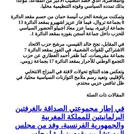
والمعاصرة، الذي حصد النصيب الأكبر من المقاعد، مؤكدا
بذلك تمدده السياسي وقوته التنظيمية محليا.
وتمكنت مرشحة الحزب أنيسة حمان من حسم مقعد الدائرة
8 بجماعة تروال، فيما فاز عزيز اشهيرو بمقعد الدائرة 13
بجماعة ازغيرة، بينما عزز معاذ اجبيلو الحضور السياسي
للحزب داخل جماعة أسجن بفوزه بمقعد الدائرة 1.
في المقابل، نجح خالد القيسي، مرشح حزب الاتحاد
الاشتراكي للقوات الشعبية، في الفوز بمقعد الدائرة 7
بجماعة مقريصات، كما ظفر أحمد العطاري عن حزب
التجمع الوطني للأحرار بمقعد الدائرة 17 بجماعة زومي.
وتعكس هذه النتائج تحولات لافتة في المزاج الانتخابي
بالإقليم، وتعيد رسم ملامح التوازنات السياسية محليا، في
ظل تنافس حزبي محتدم.
المقالات
ذات الصلة
في إطار مجموعتي الصداقة بالغرفتين
البرلمانيتين للمملكة المغربية
والجمهورية الفرنسية، وفد من مجلس
المستشارين يقوم بزيارة لمجلس