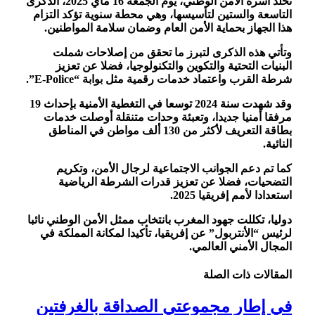
تخلد أسرة الأمن الوطني، يوم الجمعة 16 ماي 2025، الذكرى
التاسعة والستين لتأسيسها، وهي محطة سنوية تؤكد التزام
هذا الجهاز بحماية الأمن العام وضمان سلامة المواطنين.
وتأتي هذه الذكرى لتبرز ما تحقق من إصلاحات شملت
البنيات التحتية والتكوين والتكنولوجيا، فضلا عن تعزيز
شرطة القرب واعتماد خدمات رقمية مثل بوابة “E-Police”.
وقد شهدت سنة 2024 توسعا في التغطية الأمنية بإحداث 19
مرفقا أمنيا جديدا، وتعبئة وحدات متنقلة أوصلت خدمات
بطاقة التعريف لأكثر من 130 ألف مواطن في المناطق
النائية.
كما تم دعم الجوانب الاجتماعية لرجال الأمن، وتكريم
التضحيات، فضلا عن تعزيز قدرات الشرطة الرياضية
استعدادا لأمم إفريقيا 2025.
دوليا، تكللت جهود المغرب بانتخاب ممثل الأمن الوطني نائبا
لرئيس “الأنتربول” عن إفريقيا، تأكيدا لمكانة المملكة في
المجال الأمني العالمي.
المقالات
ذات الصلة
في إطار مجموعتي الصداقة بالغرفتين