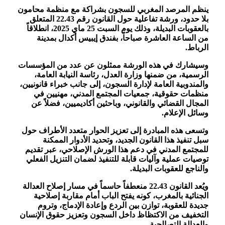
ينظم المرصد المغربي للسجون بشراكة مع منظمة محامون
بلا حدود، ورشة تفاعلية حول القانون رقم 22.43 المتعلق
بالعقوبات البديلة، وذلك يوم السبت 25 ماي 2025، انطلاقاً
من الساعة العاشرة صباحاً، بفندق إيبيس أكدال بمدينة
الرباط.
وسيشارك في هذه الورشة ممثلون عن عدد من المؤسسات
الرسمية، من ضمنها وزارة العدل، رئاسة النيابة العامة،
والمندوبية العامة لإدارة السجون، إلى جانب خبراء قانونيين،
منظمات حقوقية، جمعيات المجتمع المدني، مهنيين في
المجال القضائي والقانوني، وباحثين أكاديميين، فضلاً عن
وسائل الإعلام.
وتسعى هذه المبادرة إلى تعزيز الحوار متعدد الأطراف حول
سبل تنفيذ هذا القانون الجديد، وتحديد الأدوار الممكنة
للمجتمع المدني في دعم هذا الورش الإصلاحي، عبر تقديم
توصيات عملية وآليات قابلة للتنفيذ لضمان التنزيل الفعلي
والناجع للعقوبات البديلة.
ويُعد القانون 22.43 منعطفاً حاسماً في مسار إصلاح العدالة
الجنائية بالمغرب، كونه يفتح الباب أمام مقاربة إصلاحية
جديدة للعقوبة، توازن بين الردع وإعادة الإدماج، وتروم
التخفيف من الاكتظاظ داخل السجون وتعزيز حقوق الإنسان
والعدالة التصالحية.