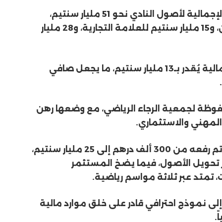
وحسب ما ورد في البلاغ، فقد بلغت القيمة الإجمالية لأصول النادي نحو 51 مليار سنتيم،
موزعة على 8 مليارات سنتيم لقيمة اللاعبين، و15 مليار سنتيم للعلامة التجارية، و28 مليار
وسجل النادي أن مجموع ديونه والتزاماته المالية يُقدر بـ13 مليار سنتيم، ما يجعل صافي
حفوظة لجمعية الرجاء الرياضي، مع وضعها رهن
 المهني والاستثماري.
أما بخصوص رأسمال الشركة الرياضية، فقد تم رفعه من 300 ألف درهم إلى 25 مليار سنتيم،
ليارات سنتيم عبر تحويل الأصول، فيما يضخ المستثمر
لى نموذج احترافي قادر على خلق موارد مالية
.