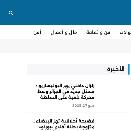
وادث
فن و ثقافة
مال و أعمال
أمن
الأخيرة
زلزال داخلي يهز البوليساريو :
ممثل جديد في الجزائر وسط
معركة خفية على السلطة
مايو 27, 2025
فضيحة أخلاقية تهز البيضاء ..
متزوجة بطلة أفلام «بورنو»