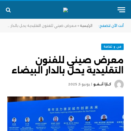
أنت الآن تتصفح:
الرئيسية
»
معرض صيني للفنون التقليدية يحل بالدار البيضاء
فن و ثقافة
معرض صيني للفنون
التقليدية يحل بالدار البيضاء
كــازا أنــفــو
يونيو 5, 2025