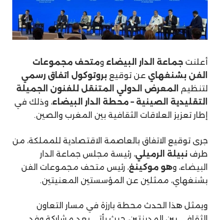
أعلنت
جماعة الدار البيضاء
و
متحف مجموعات
الفن بشنغهاي
عن توقيع
بروتوكول اتفاق رسمي
لتنظيم
المعرض الدولي المتنقل للفنون الجميلة
التقليدية الصينية – محطة الدار البيضاء
، وذلك في
إطار تعزيز العلاقات الثقافية بين المغرب والصين.
جرى توقيع الاتفاق بالعاصمة الاقتصادية للمملكة، من
طرف
نبيلة الرميلي
، رئيسة مجلس جماعة الدار
البيضاء، و
هو موكينغ
، رئيس متحف مجموعات الفن
بشنغهاي، ممثلين عن المؤسستين المعنيتين.
ويمثل هذا الحدث محطة بارزة في مسار التعاون
الثقافي بين المدينتين، حيث يأتي بعد مشاركة وفد