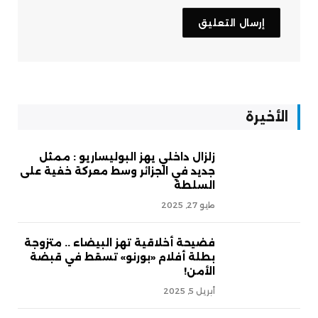
الأخيرة
زلزال داخلي يهز البوليساريو : ممثل
جديد في الجزائر وسط معركة خفية على
السلطة
مايو 27, 2025
فضيحة أخلاقية تهز البيضاء .. متزوجة
بطلة أفلام «بورنو» تسقط في قبضة
الأمن!
أبريل 5, 2025