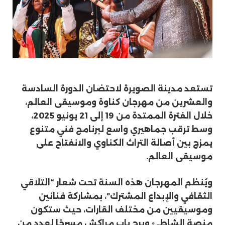
تستعد مدينة الصويرة لاحتضان الدورة السادسة
والعشرين من مهرجان كناوة وموسيقى العالم،
خلال الفترة الممتدة من 19 إلى 21 يونيو 2025،
وسط ترقب جماهيري واسع لبرنامج فني متنوع
يمزج بين أصالة التراث الكناوي والانفتاح على
موسيقى العالم.
ويُنظم المهرجان هذه السنة تحت شعار “التلاقي
الثقافي والإبداع المشترك”، بمشاركة فنانين
وموسيقيين من مختلف القارات، حيث ستكون
منصة الشاطئ وبرج باب مراكش مسرحًا لعدد من