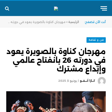
أنت الآن تتصفح:
الرئيسية
»
مهرجان كناوة بالصويرة يعود في دورته 26 بانفتاح عالمي وإبداع مشترك
فن و ثقافة
مهرجان كناوة بالصويرة يعود
في دورته 26 بانفتاح عالمي
وإبداع مشترك
كــازا أنــفــو
يونيو 5, 2025