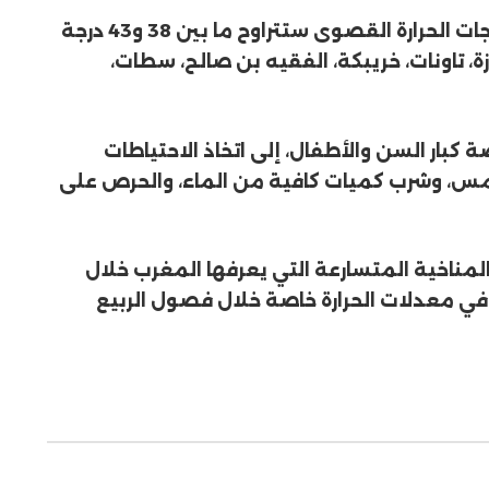
ووفق النشرة الصادرة اليوم الخميس، فإن درجات الحرارة القصوى ستتراوح ما بين 38 و43 درجة
زة، تاونات، خريبكة، الفقيه بن صالح، سطات،
كبار السن والأطفال، إلى اتخاذ الاحتياطات
مس، وشرب كميات كافية من الماء، والحرص على
المناخية المتسارعة التي يعرفها المغرب خلال
ًا في معدلات الحرارة خاصة خلال فصول الربيع