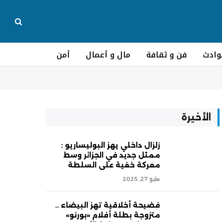
وادث
فن و ثقافة
مال و أعمال
أمن
الأخيرة
زلزال داخلي يهز البوليساريو :
ممثل جديد في الجزائر وسط
معركة خفية على السلطة
مايو 27, 2025
فضيحة أخلاقية تهز البيضاء ..
متزوجة بطلة أفلام «بورنو»