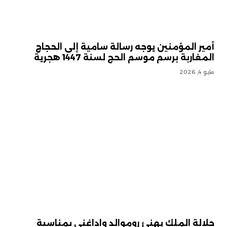
أمير المؤمنين يوجه رسالة سامية إلى الحجاج
المغاربة برسم موسم الحج لسنة 1447 هجرية
مايو 4, 2026
جلالة الملك يهنئ روموالد واداغني بمناسبة