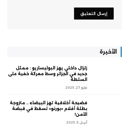
الأخيرة
زلزال داخلي يهز البوليساريو : ممثل
جديد في الجزائر وسط معركة خفية على
السلطة
مايو 27, 2025
فضيحة أخلاقية تهز البيضاء .. متزوجة
بطلة أفلام «بورنو» تسقط في قبضة
الأمن!
أبريل 5, 2025