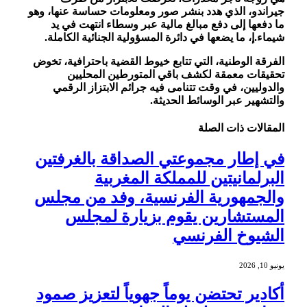
جيراندو، الذي هدد بنشر صور ومعلومات حساسة عنها، وهو
ما دفعها إلى دفع مبالغ مالية عبر وسطاء انتهت في يد
شيماء.إ، ما يضعها في دائرة المسؤولية الجنائية الكاملة.
الفرقة الوطنية، التي تتابع خيوط القضية باحترافية، تخوض
تحقيقات معمقة لكشف باقي المتورطين المحليين
والدوليين، في وقت تتنامى فيه جرائم الابتزاز الرقمي
والتشهير عبر الوسائط الحديثة.
المقالات
ذات الصلة
في إطار مجموعتي الصداقة بالغرفتين
البرلمانيتين للمملكة المغربية
والجمهورية الفرنسية، وفد من مجلس
المستشارين يقوم بزيارة لمجلس
الشيوخ الفرنسي
يونيو 10, 2026
أكادير تحتضن يوماً جهوياً لتعزيز صمود