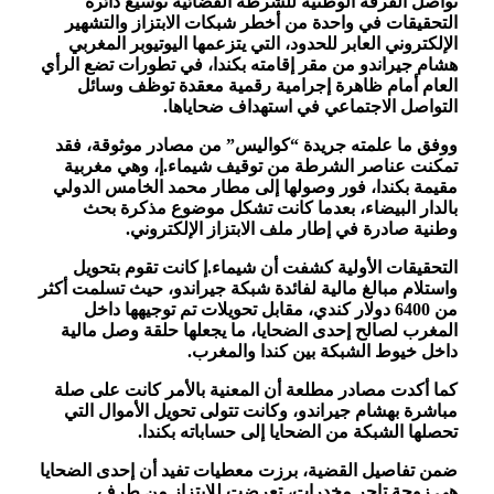
تواصل الفرقة الوطنية للشرطة القضائية توسيع دائرة
التحقيقات في واحدة من أخطر شبكات الابتزاز والتشهير
الإلكتروني العابر للحدود، التي يتزعمها اليوتيوبر المغربي
هشام جيراندو من مقر إقامته بكندا، في تطورات تضع الرأي
العام أمام ظاهرة إجرامية رقمية معقدة توظف وسائل
التواصل الاجتماعي في استهداف ضحاياها.
ووفق ما علمته جريدة “كواليس” من مصادر موثوقة، فقد
تمكنت عناصر الشرطة من توقيف شيماء.إ، وهي مغربية
مقيمة بكندا، فور وصولها إلى مطار محمد الخامس الدولي
بالدار البيضاء، بعدما كانت تشكل موضوع مذكرة بحث
وطنية صادرة في إطار ملف الابتزاز الإلكتروني.
التحقيقات الأولية كشفت أن شيماء.إ كانت تقوم بتحويل
واستلام مبالغ مالية لفائدة شبكة جيراندو، حيث تسلمت أكثر
من 6400 دولار كندي، مقابل تحويلات تم توجيهها داخل
المغرب لصالح إحدى الضحايا، ما يجعلها حلقة وصل مالية
داخل خيوط الشبكة بين كندا والمغرب.
كما أكدت مصادر مطلعة أن المعنية بالأمر كانت على صلة
مباشرة بهشام جيراندو، وكانت تتولى تحويل الأموال التي
تحصلها الشبكة من الضحايا إلى حساباته بكندا.
ضمن تفاصيل القضية، برزت معطيات تفيد أن إحدى الضحايا
هي زوجة تاجر مخدرات، تعرضت للابتزاز من طرف