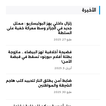
الأخيرة
زلزال داخلي يهز البوليساريو : ممثل
جديد في الجزائر وسط معركة خفية على
السلطة
مايو 27, 2025
فضيحة أخلاقية تهز البيضاء .. متزوجة
بطلة أفلام «بورنو» تسقط في قبضة
الأمن!
أبريل 5, 2025
ضابط أمن يطلق النار لتحييد كلب هاجم
الشرطة والمواطنين
مايو 30, 2025