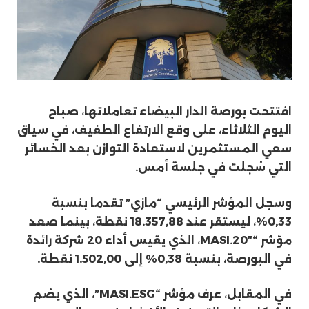
افتتحت بورصة الدار البيضاء تعاملاتها، صباح
اليوم الثلاثاء، على وقع الارتفاع الطفيف، في سياق
سعي المستثمرين لاستعادة التوازن بعد الخسائر
التي سُجلت في جلسة أمس.
وسجل المؤشر الرئيسي “مازي” تقدما بنسبة
0,33%، ليستقر عند 18.357,88 نقطة، بينما صعد
مؤشر “MASI.20″، الذي يقيس أداء 20 شركة رائدة
في البورصة، بنسبة 0,38% إلى 1.502,00 نقطة.
في المقابل، عرف مؤشر “MASI.ESG”، الذي يضم