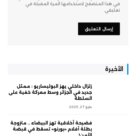
في هذا المتصفح لاستخدامها المرة المقبلة في
تعليقي.
الأخيرة
زلزال داخلي يهز البوليساريو : ممثل
جديد في الجزائر وسط معركة خفية على
السلطة
مايو 27, 2025
فضيحة أخلاقية تهز البيضاء .. متزوجة
بطلة أفلام «بورنو» تسقط في قبضة
الأمن!