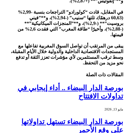
و**”إنفوليس”** (+2,87%).
في المقابل، قادت “كولورادو” التراجعات بنسبة -2,99%
(60,63 درهمًا)، تلتها “سنيب” (-2,94%)، و**”فيني
بروسيت”** (-2,9%)، و**”المنجزات الميكانيكية”**
(-2,88%)، وأخيرًا “طاقة المغرب” التي فقدت 2,6% من
قيمتها.
يبقى من المرتقب أن تواصل السوق المغربية تفاعلها مع
المستجدات الاقتصادية الداخلية والدولية خلال الأيام المقبلة،
وسط ترقب المستثمرين لأي مؤشرات تعزز الثقة أو تدفع
نحو مزيد من التحفظ.
المقالات
ذات الصلة
بورصة الدار البيضاء .. أداء إيجابي في
تداولات الافتتاح
مايو 13, 2026
بورصة الدار البيضاء تستهل تداولاتها
على وقع الأحمر