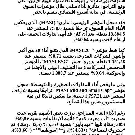
استهلت بورصة الدار البيضاء تعاملاتها، اليوم الإثنين، على
وقع التراجع، متأثرة بأداء سلبي طال مؤشرات السوق
الرئيسية، في بداية أسبوع اقتصادي يتسم بالحذر.
فقد سجل المؤشر الرئيسي “مازي” (MASI)، الذي يعكس
الأداء العام للسوق، تراجعًا بنسبة 0,6%، ليستقر عند
18.884,5 نقطة، بعد أن كان قد أنهى تداولات الجمعة على
ارتفاع لافت بنسبة 0,64%.
كما هبط مؤشر “MASI.20″، الذي يتتبع أداء 20 من أكبر
وأشهر الشركات المدرجة، بنسبة 0,71% ليستقر عند
1.551,58 نقطة. بدوره، خسر “MASI.ESG”، المؤشر
المخصص للشركات ذات التصنيف البيئي والاجتماعي
والحوكمة، 0,64% ليستقر عند 1.308,7 نقطة.
وفي ما يخص أداء المقاولات الصغيرة والمتوسطة، سجل
مؤشر “MASI Mid and Small Cap” تراجعًا بنسبة 0,55%،
ليستقر عند 1.797,21 نقطة، ما يعكس تذبذبًا في ثقة
المستثمرين ضمن هذا القطاع.
رغم الأداء العام المتراجع، برزت بعض الأسهم بقوة، حيث
تصدرت “اب مغرب كوم” قائمة الارتفاعات بنسبة +9,8%
(85 درهمًا)، تليها “ميد بايبر” بنسبة +5,55% (32,5 درهمًا)، ثم
“ستروك للصناعة” (+4,63%)، و**”سوطيما”** (+3,66%)،