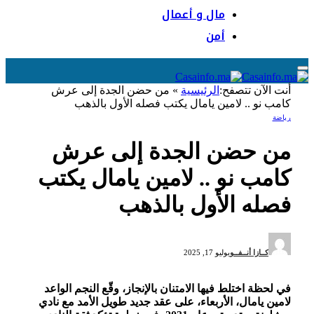
مال و أعمال
أمن
أنت الآن تتصفح:
الرئيسية
»
من حضن الجدة إلى عرش
كامب نو .. لامين يامال يكتب فصله الأول بالذهب
رياضة
من حضن الجدة إلى عرش
كامب نو .. لامين يامال يكتب
فصله الأول بالذهب
كــازا أنــفــو
يوليو 17, 2025
في لحظة اختلط فيها الامتنان بالإنجاز، وقّع النجم الواعد
لامين يامال، الأربعاء، على عقد جديد طويل الأمد مع نادي