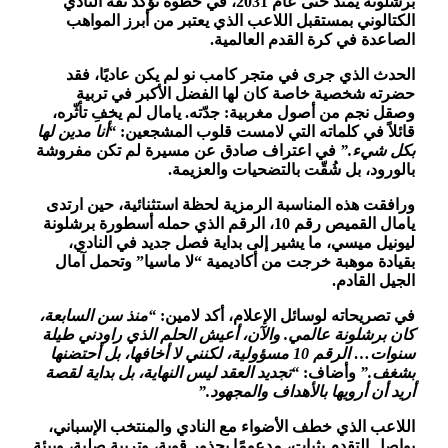
برشلونة يمتد حتى عام 2031، في خطوة تؤكد ثقة النادي
الكتالوني بمستقبل اللاعب الذي يعتبر من أبرز المواهب
الصاعدة في كرة القدم العالمية.
الحدث الذي جرى في متجر كامب نو لم يكن عاديًا، فقد
حضرته شخصية خاصة كان لها الفضل الأكبر في تربية
وصقل نجم من أصول مغربية: جدّته. يامال لم يخفِ تأثّره،
قائلاً في كلماته التي لامست قلوب المشجعين:
“أنا مدين لها
بكل شيء.”
في اعتراف صادق عن مسيرة لم تكن مفروشة
بالورود، بل شُقّت بالتضحيات والعزيمة.
ورافقت هذه المناسبة الرمزية لحظة استثنائية، حين ارتدى
يامال القميص رقم 10، الرقم الذي حمله أسطورة برشلونة
ليونيل ميسي، ما يشير إلى بداية فصل جديد في النادي،
بقيادة موهبة خرجت من أكاديمية “لا ماسيا” وتحمل آمال
الجيل القادم.
في تصريحاته لوسائل الإعلام، أكد لامين:
“منذ سن السابعة،
كان برشلونة عالمي. والآن، أعيش الحلم الذي راودني طيلة
سنوات… الرقم 10 مسؤولية، لكنني لا أخافها، بل أحتضنها
بشغف.”
وأضاف:
“تجديد العقد ليس النهاية، بل بداية لقصة
أريد أن أرويها بالأهداف والمجهود.”
اللاعب الذي خطف الأضواء مع النادي والمنتخب الإسباني،
يواصل التقدم بثبات، مدعومًا بجذور قوية، وتربية صلبة، وبيئة