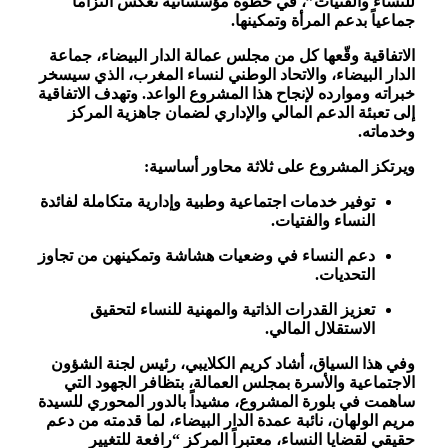
للنساء والفتيات”، في خطوة مؤسساتية تعكس التزاماً
جماعياً بدعم المرأة وتمكينها.
الاتفاقية وقّعها كل من مجلس عمالة الدار البيضاء، جماعة
الدار البيضاء، والاتحاد الوطني لنساء المغرب، الذي سيسخر
خبراته وموارده لإنجاح هذا المشروع الواعد. وتهدف الاتفاقية
إلى تعبئة الدعم المالي والإداري لضمان جاهزية المركز
وخدماته.
ويرتكز المشروع على ثلاثة محاور أساسية:
توفير خدمات اجتماعية وطبية وإدارية متكاملة لفائدة
النساء والفتيات.
دعم النساء في وضعيات هشاشة وتمكينهن من تجاوز
التحديات.
تعزيز القدرات الذاتية والمهنية للنساء لتحقيق
الاستقلال المالي.
وفي هذا السياق، أشاد كريم الكلايبي، رئيس لجنة الشؤون
الاجتماعية والأسرة بمجلس العمالة، بتظافر الجهود التي
ساهمت في بلورة المشروع، مشيداً بالدور المحوري للسيدة
مريم الولهان، نائبة عمدة الدار البيضاء، لما قدمته من دعم
حقيقي لقضايا النساء، معتبراً المركز “رافعة للتغيير