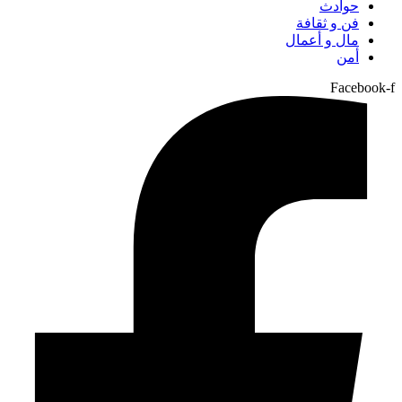
حوادث
فن و ثقافة
مال و أعمال
أمن
Facebook-f