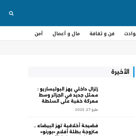
وادث
فن و ثقافة
مال و أعمال
أمن
الأخيرة
زلزال داخلي يهز البوليساريو :
ممثل جديد في الجزائر وسط
معركة خفية على السلطة
مايو 27, 2025
فضيحة أخلاقية تهز البيضاء ..
متزوجة بطلة أفلام «بورنو»