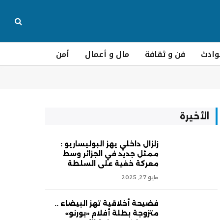
وادث
فن و ثقافة
مال و أعمال
أمن
الأخيرة
زلزال داخلي يهز البوليساريو :
ممثل جديد في الجزائر وسط
معركة خفية على السلطة
مايو 27, 2025
فضيحة أخلاقية تهز البيضاء ..
متزوجة بطلة أفلام «بورنو»