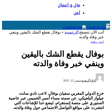
مال و أعمال
أمن
أنت الآن تتصفح:
الرئيسية
»
بوفال يقطع الشك باليقين وينفي
خبر وفاة والدته
أخبار وطنية
بوفال يقطع الشك باليقين
وينفي خبر وفاة والدته
كــازا أنــفــو
سبتمبر 12, 2025
خرج الدولي المغربي سفيان بوفال، لاعب نادي سانت
جيلواز البلجيكي، عن صمته مساء أمس الخميس عبر خاصية
الستوري على منصة إنستغرام، ليضع حدا للإشاعات التي
انتشرت على مواقع التواصل الاجتماعي حول وفاة والدته.