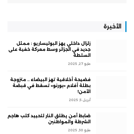
الأخيرة
زلزال داخلي يهز البوليساريو : ممثل
جديد في الجزائر وسط معركة خفية على
السلطة
مايو 27, 2025
فضيحة أخلاقية تهز البيضاء .. متزوجة
بطلة أفلام «بورنو» تسقط في قبضة
الأمن!
أبريل 5, 2025
ضابط أمن يطلق النار لتحييد كلب هاجم
الشرطة والمواطنين
مايو 30, 2025