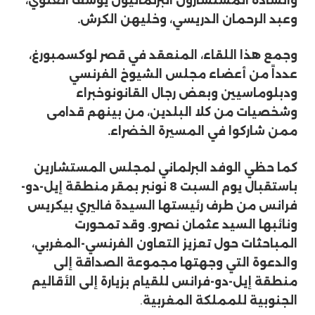
والسادة المستشارون
البرلمانيون
يوسف العلوي،
وعبد الرحمان الدريسي، وخليهن الكرش
.
وجمع هذا
اللقاء
، المنعقد في قصر لوكسمبورغ،
عدداً من أعضاء مجلس الشيوخ
الفرنسي
و
دبلوماسيين
وبعض رجال القانون
وخبراء
و
شخصيات من كلا البلدين، من
بينهم
قدامى
ممن شاركوا في المسيرة الخضراء
.
كما حظي الوفد البرلماني لمجلس المستشارين
باستقبال يوم السبت 8 نونبر بمقر منطقة إيل-دو-
فرانس من طرف رئيستها السيدة فاليري
بيكريس
ونائبها السيد عثمان نصرو. وقد تمحورت
المباحثات حول تعزيز التعاون الفرنسي-المغربي،
والدعوة التي وجهتها مجموعة الصداقة إلى
منطقة إيل-دو-فرانس للقيام بزيارة إلى الأقاليم
الجنوبية للمملكة المغربية
.