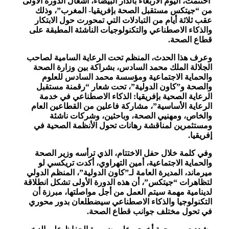
اختتمت، اليوم الأربعاء بالدار البيضاء، أشغال الدورة الأولى
من “جيتكس مستقبل الصحة بإفريقيا- المغرب”، وذلك
عقب ثلاثة أيام من التبادلات التي تمحورت حول الابتكار
والذكاء الاصطناعي والتكنولوجيات الناشئة المطبقة على
قطاع الصحة.
وعرف هذا الحدث، المنظم تحت الرعاية السامية لصاحب
الجلالة الملك محمد السادس، بشراكة بين وزارة الصحة
والحماية الاجتماعية ومؤسسة محمد السادس للعلوم
والصحة و”كاون الدولية”، تحت شعار “رقمنة مستقبل
الرعاية الصحية بإفريقيا: الذكاء الاصطناعي في خدمة
الرعاية الأساسية”، مشاركة فاعلين من القطاعين العام
والخاص، ومهنيي الصحة، وباحثين، وشركات ناشئة
ومستثمرين لمناقشة رهانات تحول الأنظمة الصحية في
إفريقيا.
وفي كلمة خلال حفل الاختتام، الذي ترأسه وزير الصحة
والحماية الاجتماعية، أمين التهراوي، أكدت تريكسي لو
ميرماند، المديرة العامة لـ”كاون الدولية”، المنظم الدولي
لتظاهرات “جيتكس”، أن هذه الدورة الأولى تشكل انطلاقة
لدينامية مهمة سيتم العمل من أجل مواصلتها، مبرزة أن
التكنولوجيا والذكاء الاصطناعي سيضطلعان بدور محوري
في تحول مختلف جوانب قطاع الصحة.