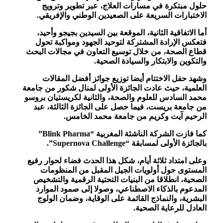
حلول مبتكرة في مسارات العلاج، عبر تطوير وترويج
الاختبارات السريعة على الصعيدين الوطني والإفريقي.
أما الاتفاقية الثانية، الموقعة بين السيدين بجيجو وأحيد،
فتعكس الإرادة المشتركة لتوحيد الجهود ومواكبة تحول
قطاع الصحة، من خلال توسيع التعاون في مجالات البحث
والتكوين والابتكار والسيادة الصحية.
وشهد حفل الاختتام أيضا توزيع جوائز أفضل المقالات
العلمية، حيث عادت الجائزة الأولى لمنال شكور من جامعة
محمد السادس للعلوم والصحة، والثانية لكريستيان بروسو
من جامعة بريست، فيما حصل على الجائزة الثالثة، عبد
الرحيم آيت وكريم من جامعة محمد الخامس.
كما فازت الشركة الناشئة المغربية “Blink Pharma”
بالجائزة الأولى لمسابقة “Supernova Challenge”.
وعلى امتداد ثلاثة أيام، شكل هذا الحدث فضاء لحوار رفيع
المستوى حول أولويات الجيل المقبل من المنظومات
الصحية، انطلاقا من البنيات التحتية الرقمية والتشخيص
المدعوم بالذكاء الاصطناعي، وصولا إلى صمود الموارد
البشرية، والنماذج القائمة على الوقاية، وضمان الولوج
العادل للرعاية الصحية.