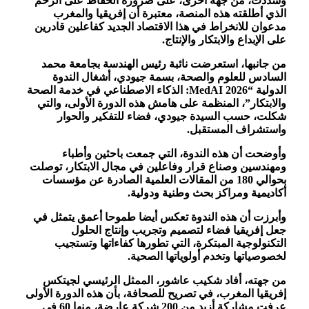
وشددت، من جهة أخرى، على ضرورة الحفاظ على الزخم
الذي أطلقته هذه المنصة، معتبرة أن إفريقيا والمغرب
مدعوان للانخراط في هذا الاقتصاد الجديد كفاعلين قادرين
على الإبداع والابتكار والإنتاج.
من جانبها، استعرضت نائبة رئيس الهندسة بجامعة محمد
السادس للعلوم والصحة، بسمة جيودي، أشغال الندوة
الدولية “MedAI 2026: الذكاء الاصطناعي في خدمة الصحة
والابتكار”، المنظمة على هامش هذه الدورة الأولى، والتي
شكلت، حسب السيدة جيودي، فضاء للتفكير والحوار
واستشراف المستقبل.
وأوضحت أن هذه الندوة، التي جمعت باحثين وأطباء
ومهندسين وصناع قرار وفاعلين في مجال الابتكار، توصلت
بحوالي 180 من المقالات العلمية الصادرة عن مؤسسات
أكاديمية ومراكز بحث وطنية ودولية.
وأبرزت أن هذه الندوة تعكس أيضا طموحا أعمق يتمثل في
جعل إفريقيا فضاء لتصميم وتجريب وإنتاج الحلول
التكنولوجية المبتكرة، التي تطورها كفاءاتها وتستجيب
لخصوصياتها وتخدم أولوياتها الصحية.
من جهته، أفاد شكيب عاشور، الممثل الرئيسي لجيتكس
إفريقيا المغرب، في تصريح للصحافة، بأن هذه الدورة الأولى
عرفت مشاركة أزيد من 200 شركة عارضة، منها 60 في