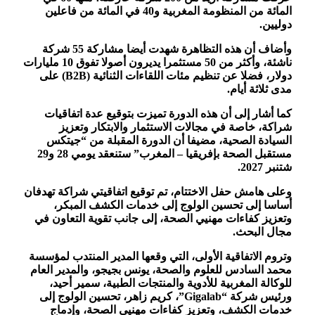
المائة من المنظومة المغربية و40 في المائة من فاعلين
دوليين.
وأضاف أن هذه التظاهرة شهدت أيضا مشاركة 55 شركة
ناشئة، وأكثر من 50 مستثمرا يديرون أصولا تفوق 10 مليارات
دولار، فضلا عن تنظيم مئات اللقاءات الثنائية (B2B) على
مدى ثلاثة أيام.
كما أشار إلى أن هذه الدورة تميزت بتوقيع عدة اتفاقيات
شراكة، خاصة في مجالات الاستثمار والابتكار وتعزيز
السيادة الصحية، مضيفا أن الدورة المقبلة من “جيتكس
مستقبل الصحة بإفريقيا – المغرب” ستنعقد يومي 28 و29
شتنبر 2027.
وعلى هامش حفل الاختتام، تم توقيع اتفاقيتي شراكة تهدفان
أساسا إلى تحسين الولوج إلى خدمات الكشف المبكر،
وتعزيز كفاءات مهنيي الصحة، إلى جانب تقوية التعاون في
مجال البحث.
وتروم الاتفاقية الأولى، التي وقعها المدير المنتدب لمؤسسة
محمد السادس للعلوم والصحة، يونس بجيجو، والمدير العام
للوكالة المغربية للأدوية والمنتجات الطبية، سمير أحيد،
ورئيس شركة “Gigalab”، كريم زاهر، تحسين الولوج إلى
خدمات الكشف، وتعزيز كفاءات مهنيي الصحة، وإدماج