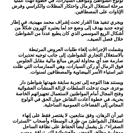
لولوج الشواطئ ومواقف السيارات، في خطوة أنهت عملياً
مرحلة استغلال الرمال واحتكار المظلات والكراسي وفرض
الإتاوات على المصطافين.
ويجري تنفيذ هذا القرار تحت إشراف
محمد مهيدية
، في إطار
توجه جديد يهدف إلى وضع حد لما يعتبره كثيرون شكلاً من
أشكال الريع الموسمي الذي كان يطبع عدداً من الشواطئ
خلال فصل الصيف.
وشملت الإجراءات إلغاء طلبات العروض المرتبطة
بالاستغلال التجاري للشواطئ، إلى جانب توجيه تحذيرات
صارمة ضد أي محاولة لفرض مبالغ مالية مقابل الجلوس
فوق الرمال أو ركن السيارات، وهي الممارسات التي ظلت
تثير استياء الأسر البيضاوية والمصطافين لسنوات.
ويستند هذا التوجه إلى تجربة سابقة شهدتها شواطئ
دار
بوعزة
، حيث تدخلت السلطات لإزالة المنشآت العشوائية
وفتح المجال أمام المواطنين لاستعمال تجهيزاتهم الخاصة
بحرية، في خطوة أعادت النقاش حول الحق في الولوج
المجاني إلى الفضاءات العمومية الساحلية.
غير أن الرهان، وفق متابعين، لا يقتصر فقط على إنهاء
استغلال الشواطئ من طرف الوسطاء وأصحاب “السترات
الصفراء”، بل يشمل أيضاً الحفاظ على نظافة الساحل
ومحاربة مظاهر الفوضى والعشوائية التي ترافق موسم