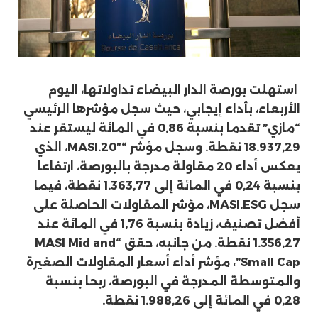
استهلت بورصة الدار البيضاء تداولاتها، اليوم
الأربعاء، بأداء إيجابي، حيث سجل مؤشرها الرئيسي
“مازي” تقدما بنسبة 0,86 في المائة ليستقر عند
18.937,29 نقطة. وسجل مؤشر “MASI.20″، الذي
يعكس أداء 20 مقاولة مدرجة بالبورصة، ارتفاعا
بنسبة 0,24 في المائة إلى 1.363,77 نقطة، فيما
سجل MASI.ESG، مؤشر المقاولات الحاصلة على
أفضل تصنيف، زيادة بنسبة 1,76 في المائة عند
1.356,27 نقطة. من جانبه، حقق “MASI Mid and
Small Cap”، مؤشر أداء أسعار المقاولات الصغيرة
والمتوسطة المدرجة في البورصة، ربحا بنسبة
0,28 في المائة إلى 1.988,26 نقطة.