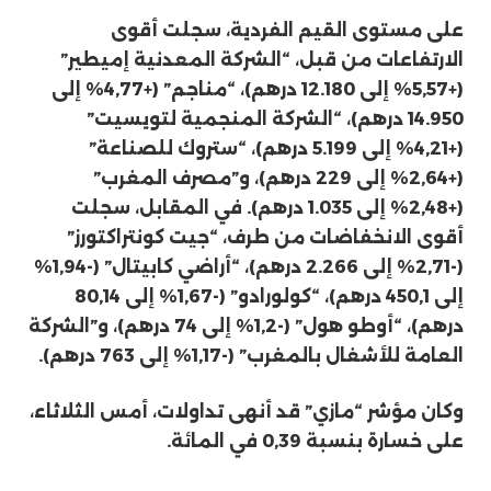
على مستوى القيم الفردية، سجلت أقوى
الارتفاعات من قبل، “الشركة المعدنية إميطير”
(+5,57% إلى 12.180 درهم)، “مناجم” (+4,77% إلى
14.950 درهم)، “الشركة المنجمية لتويسيت”
(+4,21% إلى 5.199 درهم)، “ستروك للصناعة”
(+2,64% إلى 229 درهم)، و”مصرف المغرب”
(+2,48% إلى 1.035 درهم). في المقابل، سجلت
أقوى الانخفاضات من طرف، “جيت كونتراكتورز”
(-2,71% إلى 2.266 درهم)، “أراضي كابيتال” (-1,94%
إلى 450,1 درهم)، “كولورادو” (-1,67% إلى 80,14
درهم)، “أوطو هول” (-1,2% إلى 74 درهم)، و”الشركة
العامة للأشغال بالمغرب” (-1,17% إلى 763 درهم).
وكان مؤشر “مازي” قد أنهى تداولات، أمس الثلاثاء،
على خسارة بنسبة 0,39 في المائة.