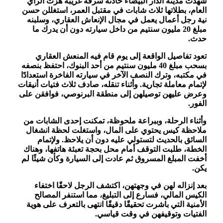
شهدت مدينة الدار البيضاء حادثة سرقة غريبة هزت الرأي
العام، بطلاتها ثلاث شابات في مقتبل العمر، استغللن حسن
نية رجل أعمال يعمل في مجال الإنعاش العقاري، وسلبنه
مبلغ 20 مليون سنتيم من داخل سيارته دون أن يدرك ما
حدث.
تعود تفاصيل الواقعة إلى يوم قام فيه المنعش العقاري
بسحب مبلغ 40 مليون سنتيم من أحد البنوك، احتفظ بنصفه
في مكتبه، وترك النصف الآخر في سيارته الفاخرة استعدادًا
لإتمام معاملة تجارية. وأثناء تنقله، صادف ثلاث فتيات أنيقات
وعرض عليهن توصيلهن إلى منطقة البرنوصي، فوافقن على
الفور.
وأثناء الرحلة، وببراعة ملحوظة، تمكنت إحدى الشابات من
ملاحظة كيس يحتوي على المال، واستغلت لحظة انشغال
السائق بالحديث لتستولي عليه دون أن يلاحظ. ولإتمام
الخطة، طلبت التوقف أمام محل بحجة تعبئة هاتفها، وهناك
أخفت المبلغ المسروق ثم عادت إلى السيارة وكأن شيئًا لم
يكن.
بعد إنزاله لهن في وجهتهن، اكتشف الرجل لاحقًا اختفاء
الكيس المالي، فسارع إلى التبليغ، مما استنفر المصالح
الأمنية التي باشرت تحقيقًا دقيقًا انتهى بالتعرف على هوية
الفتيات وتوقيفهن في وقت قياسي.