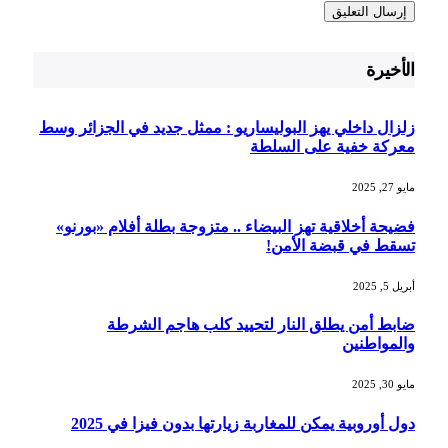
الأخيرة
زلزال داخلي يهز البوليساريو : ممثل جديد في الجزائر وسط
معركة خفية على السلطة
مايو 27, 2025
فضيحة أخلاقية تهز البيضاء .. متزوجة بطلة أفلام «بورنو»
تسقط في قبضة الأمن!
أبريل 5, 2025
ضابط أمن يطلق النار لتحييد كلب هاجم الشرطة
والمواطنين
مايو 30, 2025
دول أوروبية يمكن للمغاربة زيارتها بدون فيزا في 2025