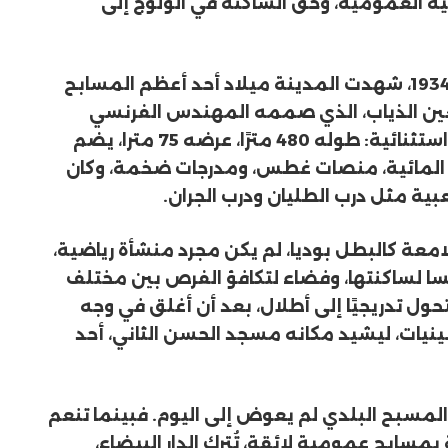
ة العمومية، وحق الساكنة في الولوج إلى
ففي ثلاثينيات القرن الماضي، وتحديدًا سنة 1934، شهدت المدينة ميلاد أحد أعظم المسابح
 لعين الذياب، الذي صممه المهندس الفرنسي
Maurice L’Herbier. كان مسبحا بمواصفات استثنائية: طوله 480 مترًا، عرضه 75 مترا، يضم
ملاعب للرياضات المائية، منصات غطس، ومدرجات ضخمة، وكان
بية مثل درب الطليان ودرب الجران.
امعة كالبطل بوديا، لم يكن مجرد منشأة رياضية،
فسا لساكنتها، وفضاء لتكافؤ الفرص بين مختلف
ول تدريجيًا إلى أطلال، بعد أن أغلق في وجه
ينيات، ليشيد مكانه مسجد الحسن الثاني، أحد
المسبح البلدي لم يعوض إلى اليوم. فبينما تنعم
سابح عمومية لائقة، تُترك الدار البيضاء،