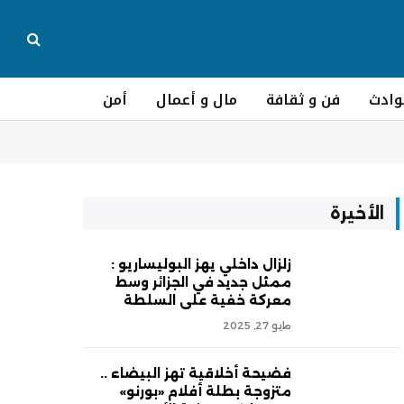
وادث
فن و ثقافة
مال و أعمال
أمن
الأخيرة
زلزال داخلي يهز البوليساريو :
ممثل جديد في الجزائر وسط
معركة خفية على السلطة
مايو 27, 2025
فضيحة أخلاقية تهز البيضاء ..
متزوجة بطلة أفلام «بورنو»