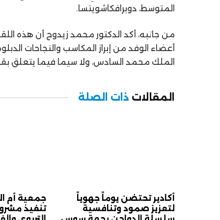
المتوسط،
دوبرافكا
شويتسا
.
من جانبه، أكد
الدكتور محمد زيدوح
أن هذه اللقا
أعضاء الوفد من إبراز المكاسب والنجاحات الدبل
الملك
محمد السادس
، ولا سيما فيما يتعلق بق
المقالات
ذات الصلة
أكادير تحتضن يوماً جهوياً
جمعية أم ا
لتعزيز صمود وتنافسية
تنفيذ مشروع
سلسلة الدواجن بجهة سوس
التربوي والف