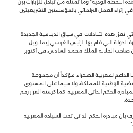
 اللحظة الودية” وما تمثله من تبادل للزيارات بين
م في إثراء العمل البرلماني بالمؤسستين التشريعيتين
ي تعزز هذه التبادلات، في سياق الدينامية الجديدة
ة الدولة التي قام بها الرئيس الفرنسي
إيمانويل
 صاحب الجلالة الملك
محمد السادس
، في أكتوبر
ا الداعم لمغربية الصحراء، مؤكداً أن مجموعة
قضية الوطنية للمملكة، ولا سيما على المستوى
مبادرة الحكم الذاتي المغربية، كما كرسته
القرار رقم
حدة
.
ترف بأن مبادرة الحكم الذاتي تحت السيادة المغربية
.