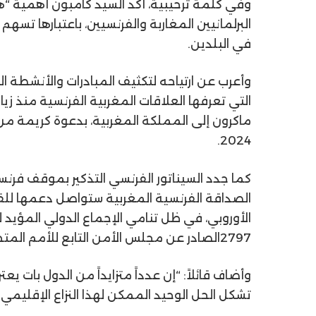
وفي كلمة ترحيبية، أكد السيد
كامبون
أهمية “هذه
البرلمانيين المغاربة والفرنسيين، باعتبارها تسه
في البلدين
.
وأعرب عن ارتياحه لتكثيف المبادرات والأنشطة الت
التي تعرفها العلاقات المغربية الفرنسية منذ زيار
ماكرون
إلى المملكة المغربية، بدعوة كريمة من
.
2024
كما جدد السيناتور الفرنسي التذكير بموقف فرنس
الصداقة الفرنسية المغربية ستواصل دعمها لل
الأوروبي، في ظل تنامي الإجماع الدولي المؤيد ل
2797
الصادر عن مجلس الأمن التابع للأمم المت
وأضاف قائلاً: “إن عدداً متزايداً من الدول بات يع
تشكل الحل الوحيد الممكن لهذا النزاع الإقليمي
”