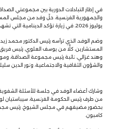
في إطار التبادلات الدورية بين مجموعتي الصداقة
والجمهورية الفرنسية،
حلّ
وفد من
مجلس المس
يوليوز 2026، في زيارة تؤكد
الدينامية التي تشهده
وضم الوفد، الذي ترأسه رئيس الدكتور محمد زي
المستشارين،
كلًّا من
يوسف العلوي
، رئيس فريق
و
هند غزالي
،
نائبة رئيس مجموعة الصداقة، و
مول
والشؤون الثقافية والاجتماعية،
و
نور الدين سلي
وشارك أعضاء الوفد في جلسة للأسئلة الشفوية 
من طرف رئيس الحكومة الفرنسية،
سيباستيان
لو
بحضور مضيفهم في مجلس الشيوخ، رئيس مجموعة
كامبون
.